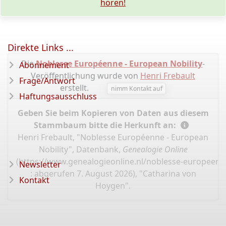
hören!
Direkte Links ...
Die
Noblesse Européenne - European Nobility
-
Abonnement
Veröffentlichung wurde von
Henri Frebault
Frage/Antwort
erstellt.
nimm Kontakt auf
Haftungsausschluss
Geben Sie beim Kopieren von Daten aus diesem
Stammbaum bitte die Herkunft an:
Henri Frebault, "Noblesse Européenne - European
Nobility", Datenbank,
Genealogie Online
(
https://www.genealogieonline.nl/noblesse-europeen
Newsletter
: abgerufen 7. August 2026), "Catharina von
Kontakt
Hoygen".