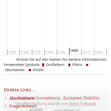
1600
40
1550
1560
1570
1580
1590
1610
1620
16
Klicken Sie auf den Namen für weitere Informationen.
Verwendete Symbole:
Großeltern
Eltern
Geschwister
Kinder
Direkte Links ...
Die
Noblesse Européenne - European Nobility
-
Abonnement
Veröffentlichung wurde von
Henri Frebault
Frage/Antwort
erstellt.
nimm Kontakt auf