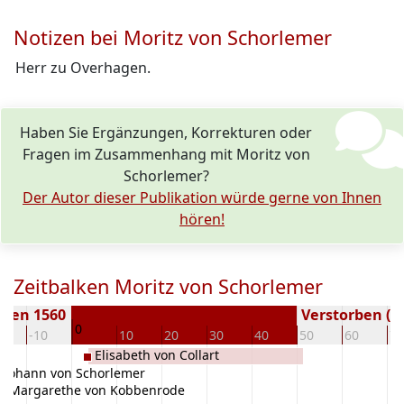
Notizen bei Moritz von Schorlemer
Herr zu Overhagen.
Haben Sie Ergänzungen, Korrekturen oder
Fragen im Zusammenhang mit Moritz von
Schorlemer?
Der Autor dieser Publikation würde gerne von Ihnen
hören!
Zeitbalken Moritz von Schorlemer
oren 1560
Verstorben ( J
0
0
-10
10
20
30
40
50
60
70
Elisabeth von Collart
Johann von Schorlemer
Margarethe von Kobbenrode