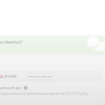
n Steinfurt?
lt
erstellt.
nimm Kontakt auf
Herkunft an:
logieonline.nl/noblesse-europeenne/I272197.php
: