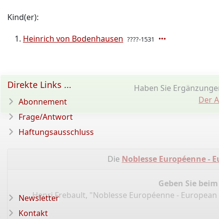
Kind(er):
Heinrich von Bodenhausen
????-1531
Direkte Links ...
Haben Sie Ergänzungen
Der A
Abonnement
Frage/Antwort
Haftungsausschluss
Die
Noblesse Européenne - E
Geben Sie beim
Henri Frebault, "Noblesse Européenne - European 
Newsletter
Kontakt