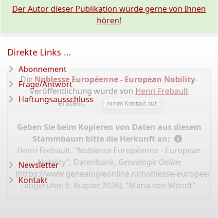
Der Autor dieser Publikation würde gerne von Ihnen
hören!
Direkte Links ...
Abonnement
Die
Noblesse Européenne - European Nobility
-
Frage/Antwort
Veröffentlichung wurde von
Henri Frebault
Haftungsausschluss
erstellt.
nimm Kontakt auf
Geben Sie beim Kopieren von Daten aus diesem
Stammbaum bitte die Herkunft an:
Henri Frebault, "Noblesse Européenne - European
Nobility", Datenbank,
Genealogie Online
Newsletter
(
https://www.genealogieonline.nl/noblesse-europeen
Kontakt
: abgerufen 6. August 2026), "Maria von Wendt".