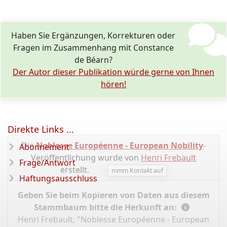
Haben Sie Ergänzungen, Korrekturen oder
Fragen im Zusammenhang mit Constance
de Béarn?
Der Autor dieser Publikation würde gerne von Ihnen
hören!
Direkte Links ...
Die
Noblesse Européenne - European Nobility
-
Abonnement
Veröffentlichung wurde von
Henri Frebault
Frage/Antwort
erstellt.
nimm Kontakt auf
Haftungsausschluss
Geben Sie beim Kopieren von Daten aus diesem
Stammbaum bitte die Herkunft an:
Henri Frebault, "Noblesse Européenne - European