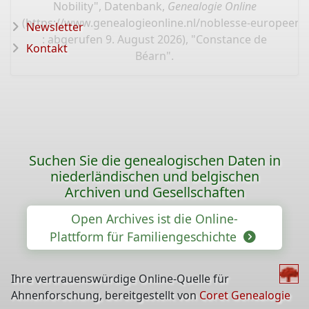
Nobility", Datenbank,
Genealogie Online
(
https://www.genealogieonline.nl/noblesse-europeenn
Newsletter
: abgerufen 9. August 2026), "Constance de
Kontakt
Béarn".
Suchen Sie die genealogischen Daten in
niederländischen und belgischen
Archiven und Gesellschaften
Open Archives ist die Online-
Plattform für Familiengeschichte
Ihre vertrauenswürdige Online-Quelle für
Ahnenforschung, bereitgestellt von
Coret Genealogie