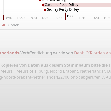
Caroline Rose Diffey
Sidney Percy Diffey
1900
1850
1860
1870
1880
1890
1910
1920
193
er
Kinder
etherlands
-Veröffentlichung wurde von
Denis O'Riordan An
 Kopieren von Daten aus diesem Stammbaum bitte die 
 Meurs, "Meurs of Tilburg, Noord Brabant, Netherlands", 
rg-noord-brabant-netherlands/I22700.php
: abgerufen 7. Aug