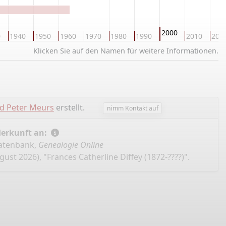
2000
0
1940
1950
1960
1970
1980
1990
2010
202
Klicken Sie auf den Namen für weitere Informationen.
d Peter Meurs
erstellt.
nimm Kontakt auf
Herkunft an:
Datenbank,
Genealogie Online
ust 2026), "Frances Catherline Diffey (1872-????)".