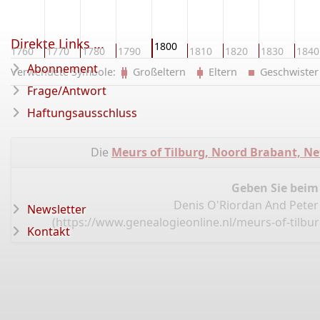
Direkte Links ...
1800
1760
1770
1780
1790
1810
1820
1830
1840
Abonnement
Verwendete Symbole:
Großeltern
Eltern
Geschwist
Frage/Antwort
Haftungsausschluss
Die
Meurs of Tilburg, Noord Brabant, N
Geben Sie beim
Denis O'Riordan And Peter
Newsletter
(
https://www.genealogieonline.nl/meurs-of-tilbu
Kontakt