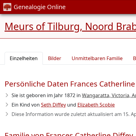
Genealogie Online
Meurs of Tilburg, Noord Bra
Einzelheiten
Bilder
Unmittelbaren Familie
B
Persönliche Daten Frances Catherline 
Sie ist geboren im Jahr 1872
in
Wangaratta, Victoria, A
Ein Kind von
Seth Diffey
und
Elizabeth Scobie
Diese Information wurde zuletzt aktualisiert am
15. A
Familie von Frances Catherline Diffey