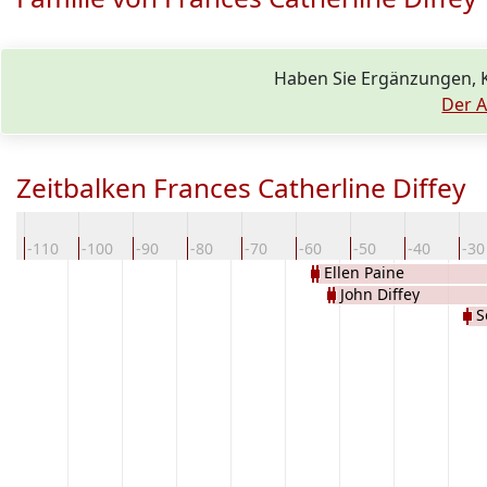
Haben Sie Ergänzungen, 
Der A
Zeitbalken Frances Catherline Diffey
0
-110
-100
-90
-80
-70
-60
-50
-40
-30
Ellen Paine
John Diffey
S