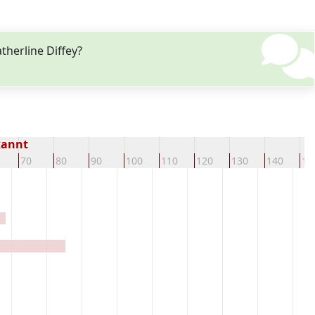
herline Diffey?
kannt
70
80
90
100
110
120
130
140
15