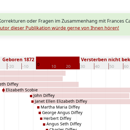
Korrekturen oder Fragen im Zusammenhang mit Frances Cat
utor dieser Publikation würde gerne von Ihnen hören!
Geboren 1872
Versterben nicht be
0
-20
-10
10
20
30
40
50
60
eth Diffey
Elizabeth Scobie
John Diffey
Janet Ellen Elizabeth Diffey
Martha Maria Diffey
George Angus Diffey
Herbert Diffey
Angus Seth Diffey
Charles Diffey