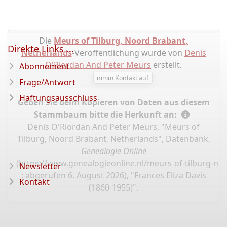
Die
Meurs of Tilburg, Noord Brabant,
Direkte Links ...
Netherlands
-Veröffentlichung wurde von
Denis
O'Riordan And Peter Meurs
erstellt.
Abonnement
nimm Kontakt auf
Frage/Antwort
Haftungsausschluss
Geben Sie beim Kopieren von Daten aus diesem
Stammbaum bitte die Herkunft an:
Denis O'Riordan And Peter Meurs, "Meurs of
Tilburg, Noord Brabant, Netherlands", Datenbank,
Genealogie Online
(
https://www.genealogieonline.nl/meurs-of-tilburg-no
Newsletter
: abgerufen 6. August 2026), "Frances Eliza Davis
Kontakt
(1860-1955)".