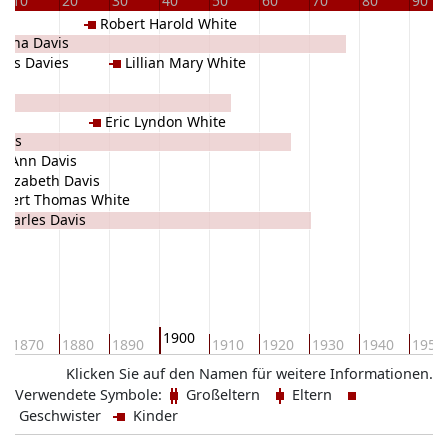
10
20
30
40
50
60
70
80
90
Robert Harold White
rtha Davis
as Davies
Lillian Mary White
Eric Lyndon White
vis
e Ann Davis
Elizabeth Davis
obert Thomas White
Charles Davis
1900
1870
1880
1890
1910
1920
1930
1940
1950
Klicken Sie auf den Namen für weitere Informationen.
Verwendete Symbole:
Großeltern
Eltern
Geschwister
Kinder