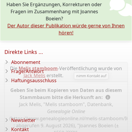
Haben Sie Ergänzungen, Korrekturen oder
Fragen im Zusammenhang mit Joannes
Boeien?
Der Autor dieser Publikation würde gerne von Ihnen
hören!
Direkte Links ...
Abonnement
Die
Melis stamboom
-Veröffentlichung wurde von
Frage/Antwort
Jack Melis
erstellt.
nimm Kontakt auf
Haftungsausschluss
Geben Sie beim Kopieren von Daten aus diesem
Stammbaum bitte die Herkunft an:
Jack Melis, "Melis stamboom", Datenbank,
Genealogie Online
(
https://www.genealogieonline.nl/melis-stamboom/I6
Newsletter
: abgerufen 9. August 2026), "Joannes Boeien (±
Kontakt