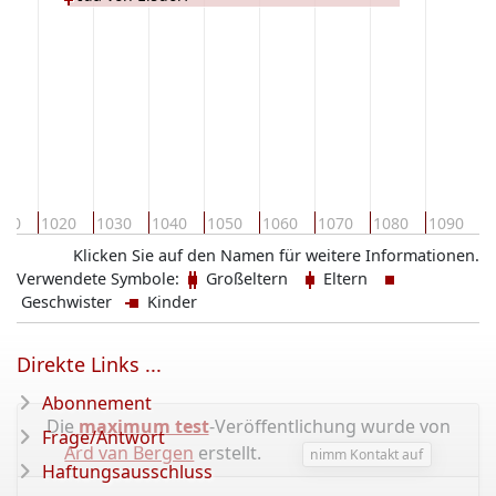
1
010
1020
1030
1040
1050
1060
1070
1080
1090
Klicken Sie auf den Namen für weitere Informationen.
Verwendete Symbole:
Großeltern
Eltern
Geschwister
Kinder
Direkte Links ...
Abonnement
Die
maximum test
-Veröffentlichung wurde von
Frage/Antwort
Ard van Bergen
erstellt.
nimm Kontakt auf
Haftungsausschluss