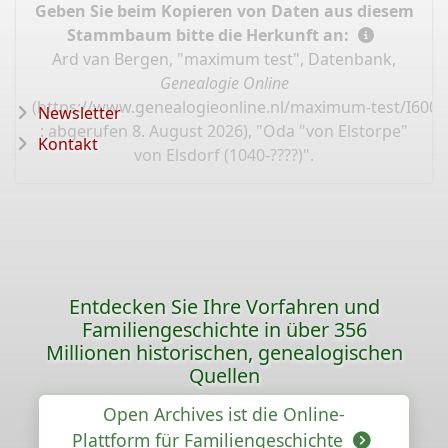
Geben Sie beim Kopieren von Daten aus diesem
Stammbaum bitte die Herkunft an:
Ard van Bergen, "maximum test", Datenbank,
Genealogie Online
(
https://www.genealogieonline.nl/maximum-test/I60
Newsletter
: abgerufen 8. August 2026), "Oda "von Elstorpe"
Kontakt
von Elsdorf (1040-????)".
Entdecken Sie Ihre Vorfahren und
Familiengeschichte in über 356
Millionen historischen, genealogischen
Quellen
Open Archives ist die Online-
Plattform für Familiengeschichte