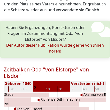
um den Platz seines Vaters einzunehmen. Er grubauch
die Schätze wieder aus und verwendete sie für sich.
Haben Sie Ergänzungen, Korrekturen oder
Fragen im Zusammenhang mit Oda "von
Elstorpe" von Elsdorf?
Der Autor dieser Publikation würde gerne von Ihnen
hören!
Zeitbalken Oda "von Elstorpe" von
Elsdorf
Geboren 1040
Versterben nicht b
0
30
-20
-10
10
20
30
40
50
6
on Stade
Akarina von Els
f
Richenza Dithmarschen
trude
Ida von Elsdorf