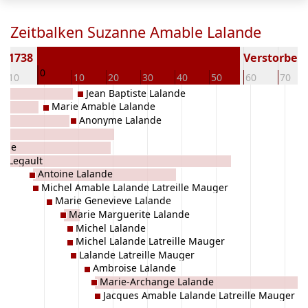
Zeitbalken Suzanne Amable Lalande
n 1738
Verstorben (
0
-10
10
20
30
40
50
60
70
Jean Baptiste Lalande
Marie Amable Lalande
Anonyme Lalande
ande
e Legault
Antoine Lalande
Michel Amable Lalande Latreille Mauger
Marie Genevieve Lalande
Marie Marguerite Lalande
Michel Lalande
Michel Lalande Latreille Mauger
Lalande Latreille Mauger
Ambroise Lalande
Marie-Archange Lalande
Jacques Amable Lalande Latreille Mauger