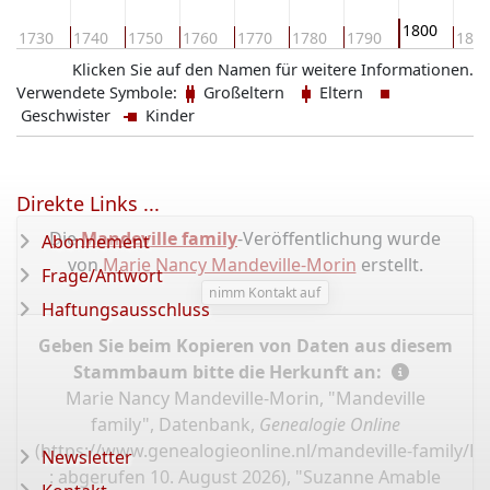
1800
1730
1740
1750
1760
1770
1780
1790
181
Klicken Sie auf den Namen für weitere Informationen.
Verwendete Symbole:
Großeltern
Eltern
Geschwister
Kinder
Direkte Links ...
Die
Mandeville family
-Veröffentlichung wurde
Abonnement
von
Marie Nancy Mandeville-Morin
erstellt.
Frage/Antwort
nimm Kontakt auf
Haftungsausschluss
Geben Sie beim Kopieren von Daten aus diesem
Stammbaum bitte die Herkunft an:
Marie Nancy Mandeville-Morin, "Mandeville
family", Datenbank,
Genealogie Online
(
https://www.genealogieonline.nl/mandeville-family/P
Newsletter
: abgerufen 10. August 2026), "Suzanne Amable