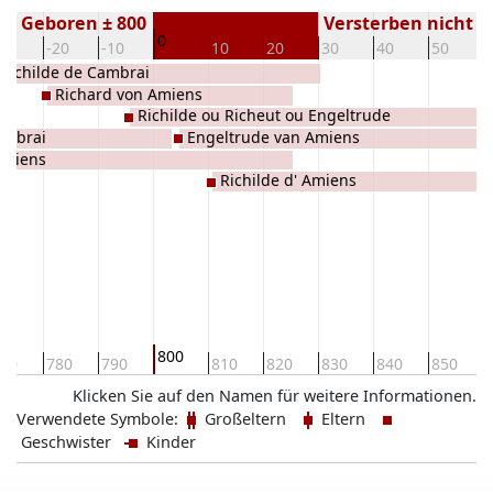
Geboren ± 800
Versterben nicht 
0
30
-20
-10
10
20
30
40
50
Richilde de Cambrai
Richard von Amiens
Richilde ou Richeut ou Engeltrude
ambrai
Engeltrude van Amiens
d'Amiens
Amiens
Richilde d' Amiens
800
70
780
790
810
820
830
840
850
Klicken Sie auf den Namen für weitere Informationen.
Verwendete Symbole:
Großeltern
Eltern
Geschwister
Kinder