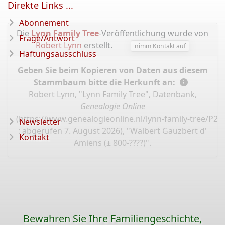
Direkte Links ...
Abonnement
Die
Lynn Family Tree
-Veröffentlichung wurde von
Frage/Antwort
Robert Lynn
erstellt.
nimm Kontakt auf
Haftungsausschluss
Geben Sie beim Kopieren von Daten aus diesem
Stammbaum bitte die Herkunft an:
Robert Lynn, "Lynn Family Tree", Datenbank,
Genealogie Online
(
https://www.genealogieonline.nl/lynn-family-tree/P2
Newsletter
: abgerufen 7. August 2026), "Walbert Gauzbert d'
Kontakt
Amiens (± 800-????)".
Bewahren Sie Ihre Familiengeschichte,