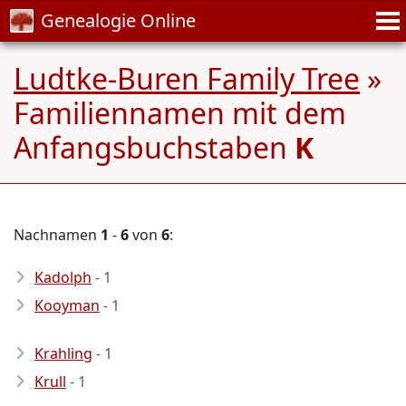
Genealogie Online
Ludtke-Buren Family Tree
»
Familiennamen mit dem
Anfangsbuchstaben
K
Nachnamen
1
-
6
von
6
:
Kadolph
- 1
Kooyman
- 1
Krahling
- 1
Krull
- 1