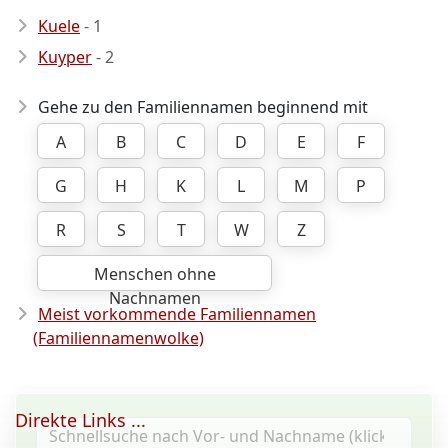
Kuele
- 1
Kuyper
- 2
Gehe zu den Familiennamen beginnend mit
A
B
C
D
E
F
G
H
K
L
M
P
R
S
T
W
Z
Menschen ohne
Nachnamen
Meist vorkommende Familiennamen
(Familiennamenwolke)
Direkte Links ...