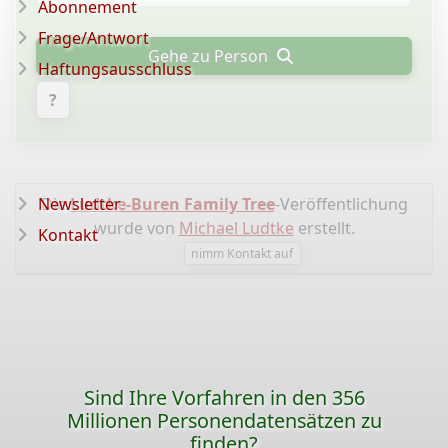
Abonnement
Frage/Antwort
Gehe zu Person
Haftungsausschluss
?
Newsletter
Die
Ludtke-Buren Family Tree
-Veröffentlichung
wurde von
Michael Ludtke
erstellt.
Kontakt
nimm Kontakt auf
Sind Ihre Vorfahren in den 356
Millionen Personendatensätzen zu
finden?