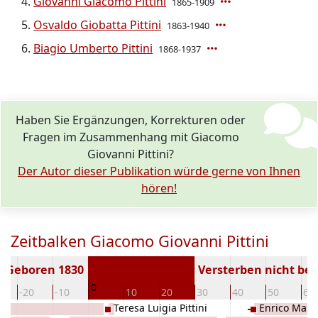
Giovanni Giacomo Pittini
1865-1909
Osvaldo Giobatta Pittini
1863-1940
Biagio Umberto Pittini
1868-1937
Haben Sie Ergänzungen, Korrekturen oder
Fragen im Zusammenhang mit Giacomo
Giovanni Pittini?
Der Autor dieser Publikation würde gerne von Ihnen
hören!
Zeitbalken Giacomo Giovanni Pittini
Geboren 1830
Versterben nicht be
0
-20
-10
10
20
30
40
50
60
Teresa Luigia Pittini
Enrico Massi