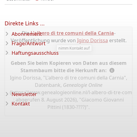
Direkte Links ...
Die
L'albero di tre comuni della Carnia
-
Abonnement
Veröffentlichung wurde von
Igino Dorissa
erstellt.
Frage/Antwort
nimm Kontakt auf
Haftungsausschluss
Geben Sie beim Kopieren von Daten aus diesem
Stammbaum bitte die Herkunft an:
Igino Dorissa, "L'albero di tre comuni della Carnia",
Datenbank,
Genealogie Online
(
https://www.genealogieonline.nl/l-albero-di-tre-comun
Newsletter
: abgerufen 8. August 2026), "Giacomo Giovanni
Kontakt
Pittini (1830-????)".