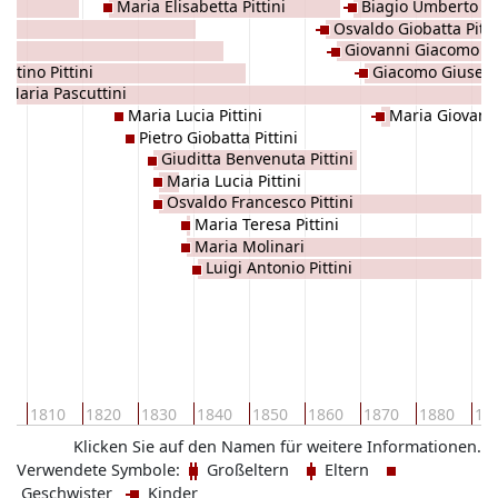
Maria Elisabetta Pittini
Biagio Umberto Pit
Osvaldo Giobatta Pitti
Giovanni Giacomo Pit
ntino Pittini
Giacomo Giuseppe
Maria Pascuttini
Maria Lucia Pittini
Maria Giovanna
Pietro Giobatta Pittini
Giuditta Benvenuta Pittini
Maria Lucia Pittini
Osvaldo Francesco Pittini
Maria Teresa Pittini
Maria Molinari
Luigi Antonio Pittini
00
1810
1820
1830
1840
1850
1860
1870
1880
18
Klicken Sie auf den Namen für weitere Informationen.
Verwendete Symbole:
Großeltern
Eltern
Geschwister
Kinder