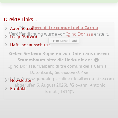
Direkte Links ...
Die
L'albero di tre comuni della Carnia
-
Abonnement
Veröffentlichung wurde von
Igino Dorissa
erstellt.
Frage/Antwort
nimm Kontakt auf
Haftungsausschluss
Geben Sie beim Kopieren von Daten aus diesem
Stammbaum bitte die Herkunft an:
Igino Dorissa, "L'albero di tre comuni della Carnia",
Datenbank,
Genealogie Online
(
https://www.genealogieonline.nl/l-albero-di-tre-comun
Newsletter
: abgerufen 6. August 2026), "Giovanni Antonio
Kontakt
Tomat (-1914)".