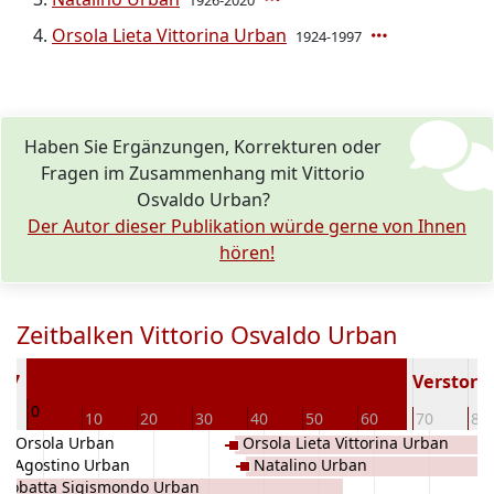
1926-2020
Orsola Lieta Vittorina Urban
1924-1997
Haben Sie Ergänzungen, Korrekturen oder
Fragen im Zusammenhang mit Vittorio
Osvaldo Urban?
Der Autor dieser Publikation würde gerne von Ihnen
hören!
Zeitbalken Vittorio Osvaldo Urban
887
Verstorbe
0
10
20
30
40
50
60
70
80
ia Orsola Urban
Orsola Lieta Vittorina Urban
ni Agostino Urban
Natalino Urban
Giobatta Sigismondo Urban