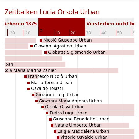
Zeitbalken Lucia Orsola Urban
Geboren 1875
Versterben nicht be
0
-20
-10
10
20
30
40
50
60
Nicolò Giuseppe Urban
Giovanni Agostino Urban
Giobatta Sigismondo Urban
 Urban
Orsola Maria Marina Zanier
Francesco Nicolò Urban
Maria Teresa Urban
Osvaldo Tolazzi
Giovanni Luigi Urban
Giovanni Maria Antonio Urban
Orsola Oliva Urban
Pietro Luigi Urban
Giuseppe Benedetto Urban
Natale Umberto Urban
Luigia Maddalena Urban
Vittorio Osvaldo Urban