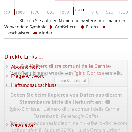
1900
1850
1860
1870
1880
1890
1910
1920
1930
Klicken Sie auf den Namen für weitere Informationen.
Verwendete Symbole:
Großeltern
Eltern
Geschwister
Kinder
Direkte Links ...
Die
L'albero di tre comuni della Carnia
-
Abonnement
Veröffentlichung wurde von
Igino Dorissa
erstellt.
Frage/Antwort
nimm Kontakt auf
Haftungsausschluss
Geben Sie beim Kopieren von Daten aus diesem
Stammbaum bitte die Herkunft an:
Igino Dorissa, "L'albero di tre comuni della Carnia",
Datenbank,
Genealogie Online
(
https://www.genealogieonline.nl/l-albero-di-tre-comun
Newsletter
: abgerufen 8. August 2026), "Lucia Orsola Urban