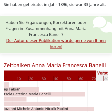
Sie haben geheiratet im Jahr 1896, sie war 33 Jahre alt.
Haben Sie Ergänzungen, Korrekturen oder
Fragen im Zusammenhang mit Anna Maria
Francesca Banelli?
Der Autor dieser Publikation würde gerne von Ihnen
hören!
Zeitbalken Anna Maria Francesca Banelli
63
Verstor
0
10
20
30
40
50
60
70
80
Luigi Fabiani
Orsola Caterina Maria Banelli
Giovanni Michele Antonio Nicolò Paolini