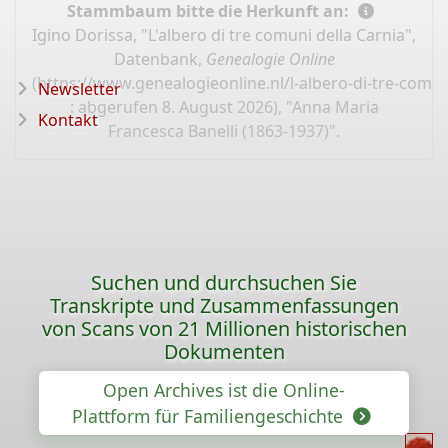
Stammbaum bitte die Herkunft an:
Igino Dorissa, "L'albero di tre comuni della Carnia",
Datenbank,
Genealogie Online
(
https://www.genealogieonline.nl/l-albero-di-tre-comun
Newsletter
: abgerufen 8. August 2026), "Anna Maria
Kontakt
Francesca Banelli (1863-1937)".
Suchen und durchsuchen Sie
Transkripte und Zusammenfassungen
von Scans von 21 Millionen historischen
Dokumenten
Open Archives ist die Online-
Plattform für Familiengeschichte