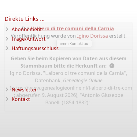
Direkte Links ...
Die
L'albero di tre comuni della Carnia
-
Abonnement
Veröffentlichung wurde von
Igino Dorissa
erstellt.
Frage/Antwort
nimm Kontakt auf
Haftungsausschluss
Geben Sie beim Kopieren von Daten aus diesem
Stammbaum bitte die Herkunft an:
Igino Dorissa, "L'albero di tre comuni della Carnia",
Datenbank,
Genealogie Online
(
https://www.genealogieonline.nl/l-albero-di-tre-comun
Newsletter
: abgerufen 9. August 2026), "Antonio Giuseppe
Kontakt
Banelli (1854-1882)".