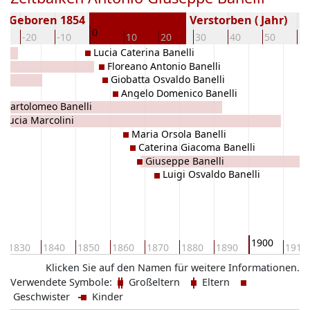
Geboren 1854
Verstorben ( Jahr)
0
0
-20
-10
10
20
30
40
50
60
Lucia Caterina Banelli
Floreano Antonio Banelli
Giobatta Osvaldo Banelli
Angelo Domenico Banelli
a Bartolomeo Banelli
Lucia Marcolini
Maria Orsola Banelli
Caterina Giacoma Banelli
Giuseppe Banelli
Luigi Osvaldo Banelli
1900
1830
1840
1850
1860
1870
1880
1890
1910
Klicken Sie auf den Namen für weitere Informationen.
Verwendete Symbole:
Großeltern
Eltern
Geschwister
Kinder