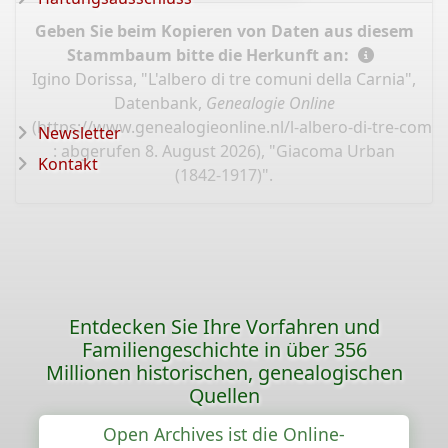
Geben Sie beim Kopieren von Daten aus diesem
Stammbaum bitte die Herkunft an:
Igino Dorissa, "L'albero di tre comuni della Carnia",
Datenbank,
Genealogie Online
(
https://www.genealogieonline.nl/l-albero-di-tre-comun
Newsletter
: abgerufen 8. August 2026), "Giacoma Urban
Kontakt
(1842-1917)".
Entdecken Sie Ihre Vorfahren und
Familiengeschichte in über 356
Millionen historischen, genealogischen
Quellen
Open Archives ist die Online-