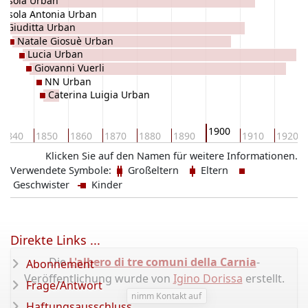
Orsola Urban
Orsola Antonia Urban
Giuditta Urban
Natale Giosuè Urban
Lucia Urban
Giovanni Vuerli
NN Urban
Caterina Luigia Urban
1900
1840
1850
1860
1870
1880
1890
1910
1920
Klicken Sie auf den Namen für weitere Informationen.
Verwendete Symbole:
Großeltern
Eltern
Geschwister
Kinder
Direkte Links ...
Die
L'albero di tre comuni della Carnia
-
Abonnement
Veröffentlichung wurde von
Igino Dorissa
erstellt.
Frage/Antwort
nimm Kontakt auf
Haftungsausschluss