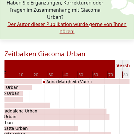
Haben Sie Ergänzungen, Korrekturen oder
Fragen im Zusammenhang mit Giacoma
Urban?
Der Autor dieser Publikation würde gerne von Ihnen
hören!
Zeitbalken Giacoma Urban
2
Verstor
0
10
20
30
40
50
60
70
80
Anna Margheita Vuerli
ria Urban
etro Urban
 Maddalena Urban
ia Urban
 Urban
iobatta Urban