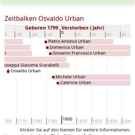
Zeitbalken Osvaldo Urban
Geboren 1799
Verstorben ( Jahr)
0
-40
-30
-20
-10
10
20
30
40
Pietro Antonio Urban
Domenica Urban
elli
Giovanni Francesco Urban
Giuseppa Giacoma Scarabelli
Osvaldo Urban
Michele Urban
Caterina Urban
1800
1760
1770
1780
1790
1810
1820
1830
1840
Klicken Sie auf den Namen für weitere Informationen.