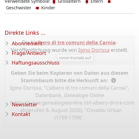
Verwendete Symbole:
Großeltern
Eltern
Geschwister
Kinder
Direkte Links ...
Die
L'albero di tre comuni della Carnia
-
Abonnement
Veröffentlichung wurde von
Igino Dorissa
erstellt.
Frage/Antwort
nimm Kontakt auf
Haftungsausschluss
Geben Sie beim Kopieren von Daten aus diesem
Stammbaum bitte die Herkunft an:
Igino Dorissa, "L'albero di tre comuni della Carnia",
Datenbank,
Genealogie Online
(
https://www.genealogieonline.nl/l-albero-di-tre-comun
Newsletter
: abgerufen 8. August 2026), "Osvaldo Urban
Kontakt
(1799-1799)".