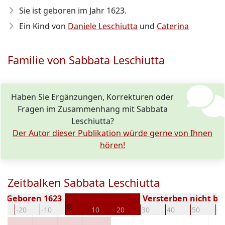
Sie ist geboren im Jahr 1623
.
Ein Kind von
Daniele Leschiutta
und
Caterina
Familie von Sabbata Leschiutta
Haben Sie Ergänzungen, Korrekturen oder
Fragen im Zusammenhang mit Sabbata
Leschiutta?
Der Autor dieser Publikation würde gerne von Ihnen
hören!
Zeitbalken Sabbata Leschiutta
Geboren 1623
Versterben nicht b
0
0
-20
-10
10
20
30
40
50
60