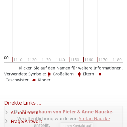
1100
1110
1120
1130
1140
1150
1160
1170
1180
Klicken Sie auf den Namen für weitere Informationen.
Verwendete Symbole:
Großeltern
Eltern
Geschwister
Kinder
Direkte Links ...
Die
Stammbaum von Pieter & Anne Naucke
-
Abonnement
Veröffentlichung wurde von
Stefan Naucke
Frage/Antwort
erstellt.
nimm Kontakt auf