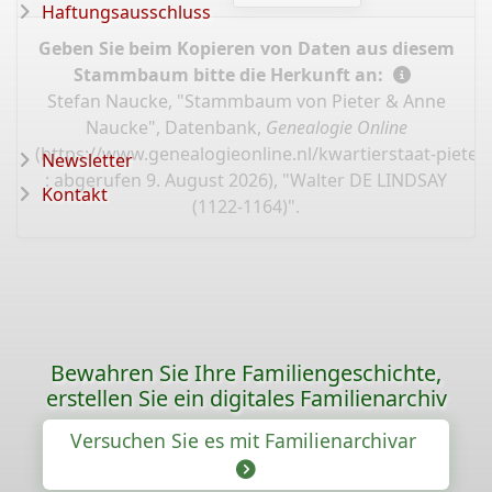
Haftungsausschluss
Geben Sie beim Kopieren von Daten aus diesem
Stammbaum bitte die Herkunft an:
Stefan Naucke, "Stammbaum von Pieter & Anne
Naucke", Datenbank,
Genealogie Online
(
https://www.genealogieonline.nl/kwartierstaat-piete
Newsletter
: abgerufen 9. August 2026), "Walter DE LINDSAY
Kontakt
(1122-1164)".
Bewahren Sie Ihre Familiengeschichte,
erstellen Sie ein digitales Familienarchiv
Versuchen Sie es mit Familienarchivar