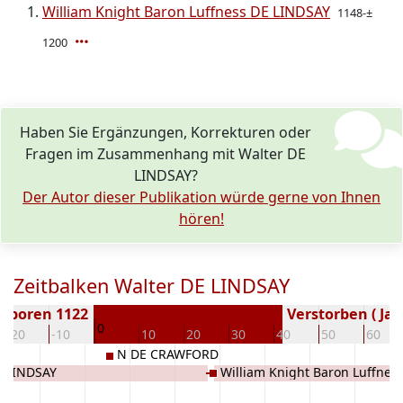
William Knight Baron Luffness DE LINDSAY
1148-±
1200
Haben Sie Ergänzungen, Korrekturen oder
Fragen im Zusammenhang mit Walter DE
LINDSAY?
Der Autor dieser Publikation würde gerne von Ihnen
hören!
Zeitbalken Walter DE LINDSAY
eboren 1122
Verstorben ( Jah
0
-20
-10
10
20
30
40
50
60
N DE CRAWFORD
E LINDSAY
William Knight Baron Luffnes
LINDSAY