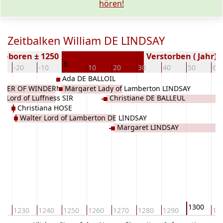
hören!
Zeitbalken William DE LINDSAY
Geboren ± 1250
Verstorben ( Jahr)
0
-20
-10
10
20
30
40
50
60
Ada DE BALLOIL
ASTER OF WINDERMERE
Margaret Lady of Lamberton LINDSAY
t Lord of Luffness SIR
Christiane DE BALLEUL
Christiana HOSE
Walter Lord of Lamberton DE LINDSAY
Margaret LINDSAY
1300
20
1230
1240
1250
1260
1270
1280
1290
13