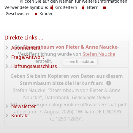
Klicken Sie auf den Namen für weitere Informationen.
Verwendete Symbole:
Großeltern
Eltern
Geschwister
Kinder
Direkte Links ...
Die
Stammbaum von Pieter & Anne Naucke
-
Abonnement
Veröffentlichung wurde von
Stefan Naucke
Frage/Antwort
erstellt.
nimm Kontakt auf
Haftungsausschluss
Geben Sie beim Kopieren von Daten aus diesem
Stammbaum bitte die Herkunft an:
Stefan Naucke, "Stammbaum von Pieter & Anne
Naucke", Datenbank,
Genealogie Online
(
https://www.genealogieonline.nl/kwartierstaat-piete
Newsletter
: abgerufen 7. August 2026), "William DE LINDSAY
Kontakt
(± 1250-1283)".