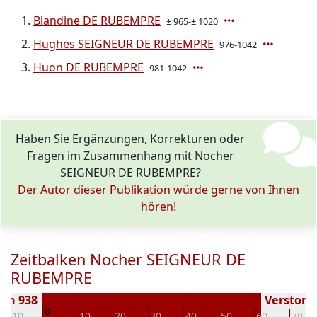
Blandine DE RUBEMPRE
± 965-± 1020
Hughes SEIGNEUR DE RUBEMPRE
976-1042
Huon DE RUBEMPRE
981-1042
Haben Sie Ergänzungen, Korrekturen oder
Fragen im Zusammenhang mit Nocher
SEIGNEUR DE RUBEMPRE?
Der Autor dieser Publikation würde gerne von Ihnen
hören!
Zeitbalken Nocher SEIGNEUR DE
RUBEMPRE
en 938
Verstorbe
0
-10
10
20
30
40
50
60
70