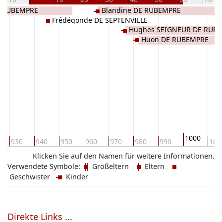
E RUBEMPRE
Blandine DE RUBEMPRE
Frédégonde DE SEPTENVILLE
Hughes SEIGNEUR DE RUB
Huon DE RUBEMPRE
1000
930
940
950
960
970
980
990
101
Klicken Sie auf den Namen für weitere Informationen.
Verwendete Symbole:
Großeltern
Eltern
Geschwister
Kinder
Direkte Links ...