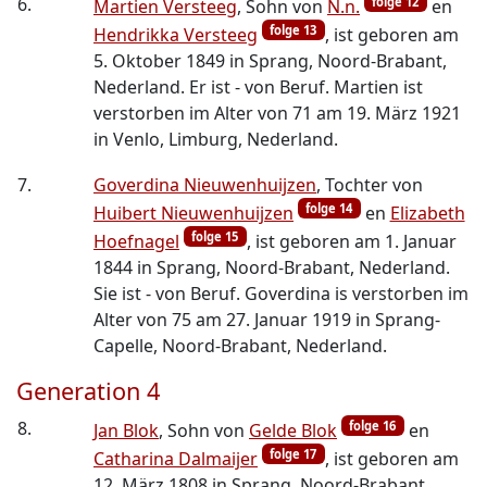
6.
folge 12
Martien Versteeg
, Sohn von
N.n.
en
folge 13
Hendrikka Versteeg
, ist geboren am
5. Oktober 1849 in Sprang, Noord-Brabant,
Nederland. Er ist - von Beruf. Martien ist
verstorben im Alter von 71 am 19. März 1921
in Venlo, Limburg, Nederland.
7.
Goverdina Nieuwenhuijzen
, Tochter von
folge 14
Huibert Nieuwenhuijzen
en
Elizabeth
folge 15
Hoefnagel
, ist geboren am 1. Januar
1844 in Sprang, Noord-Brabant, Nederland.
Sie ist - von Beruf. Goverdina is verstorben im
Alter von 75 am 27. Januar 1919 in Sprang-
Capelle, Noord-Brabant, Nederland.
Generation 4
8.
folge 16
Jan Blok
, Sohn von
Gelde Blok
en
folge 17
Catharina Dalmaijer
, ist geboren am
12. März 1808 in Sprang, Noord-Brabant,