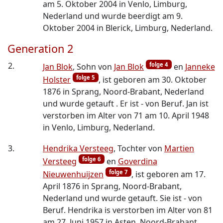
am 5. Oktober 2004 in Venlo, Limburg,
Nederland und wurde beerdigt am 9.
Oktober 2004 in Blerick, Limburg, Nederland.
Generation 2
2.
folge 4
Jan Blok
, Sohn von
Jan Blok
en
Janneke
folge 5
Holster
, ist geboren am 30. Oktober
1876 in Sprang, Noord-Brabant, Nederland
und wurde getauft . Er ist - von Beruf. Jan ist
verstorben im Alter von 71 am 10. April 1948
in Venlo, Limburg, Nederland.
3.
Hendrika Versteeg
, Tochter von
Martien
folge 6
Versteeg
en
Goverdina
folge 7
Nieuwenhuijzen
, ist geboren am 17.
April 1876 in Sprang, Noord-Brabant,
Nederland und wurde getauft. Sie ist - von
Beruf. Hendrika is verstorben im Alter von 81
am 27. Juni 1957 in Asten, Noord-Brabant,