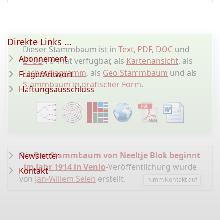
Direkte Links ...
Dieser Stammbaum ist in
Text
,
PDF
,
DOC
und
Abonnement
EPUB
-Format verfügbar, als
Kartenansicht
, als
Fächerdiagramm
, als
Geo Stammbaum
und als
Frage/Antwort
Stammbaum in grafischer Form
.
Haftungsausschluss
Die
Der Stammbaum von Neeltje Blok beginnt
Newsletter
im Jahr 1914 in Venlo
-Veröffentlichung wurde
Kontakt
von
Jan-Willem Selen
erstellt.
nimm Kontakt auf