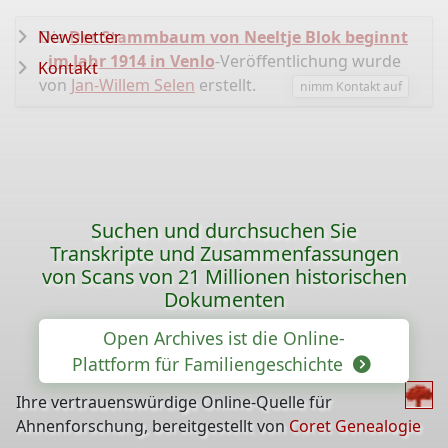
Newsletter
Die
Der Stammbaum von Neeltje Blok beginnt
im Jahr 1914 in Venlo
-Veröffentlichung wurde
Kontakt
von
Jan-Willem Selen
erstellt.
nimm Kontakt auf
Suchen und durchsuchen Sie
Transkripte und Zusammenfassungen
von Scans von 21 Millionen historischen
Dokumenten
Open Archives ist die Online-
Plattform für Familiengeschichte
Ihre vertrauenswürdige Online-Quelle für
Ahnenforschung, bereitgestellt von
Coret Genealogie