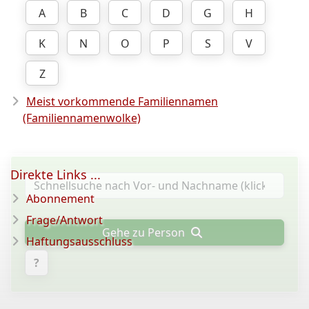
A
B
C
D
G
H
K
N
O
P
S
V
Z
Meist vorkommende Familiennamen
(Familiennamenwolke)
Direkte Links ...
Abonnement
Frage/Antwort
Gehe zu Person
Haftungsausschluss
?