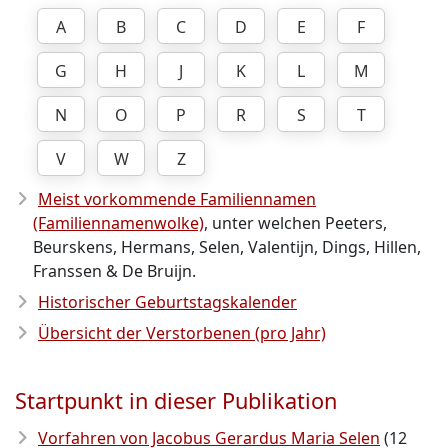
A
B
C
D
E
F
G
H
J
K
L
M
N
O
P
R
S
T
V
W
Z
Meist vorkommende Familiennamen
(Familiennamenwolke)
, unter welchen Peeters,
Beurskens, Hermans, Selen, Valentijn, Dings, Hillen,
Franssen & De Bruijn.
Historischer Geburtstagskalender
Übersicht der Verstorbenen (pro Jahr)
Startpunkt in dieser Publikation
Vorfahren von Jacobus Gerardus Maria Selen
(12