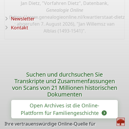
Jan Dietz, "Vorfahren Dietz", Datenbank,
Genealogie Online
(
https://www.genealogieonline.nl/kwartierstaat-dietz/
Newsletter
: abgerufen 7. August 2026), "Jan Willemsz van
Kontakt
Alblas (1493-1541)".
Suchen und durchsuchen Sie
Transkripte und Zusammenfassungen
von Scans von 21 Millionen historischen
Dokumenten
Open Archives ist die Online-
Plattform für Familiengeschichte
Ihre vertrauenswürdige Online-Quelle für