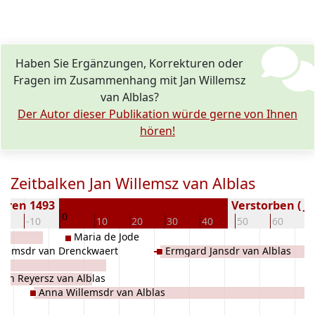
Haben Sie Ergänzungen, Korrekturen oder
Fragen im Zusammenhang mit Jan Willemsz
van Alblas?
Der Autor dieser Publikation würde gerne von Ihnen
hören!
Zeitbalken Jan Willemsz van Alblas
oren 1493
Verstorben ( Ja
0
20
-10
10
20
30
40
50
60
7
Maria de Jode
llemsdr van Drenckwaert
Ermgard Jansdr van Alblas
Jan Reyersz van Alblas
Anna Willemsdr van Alblas