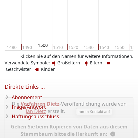
1500
0
1480
1490
1510
1520
1530
1540
1550
156
Klicken Sie auf den Namen für weitere Informationen.
Verwendete Symbole:
Großeltern
Eltern
Geschwister
Kinder
Direkte Links ...
Abonnement
Die
Vorfahren Dietz
-Veröffentlichung wurde von
Frage/Antwort
Jan Dietz
erstellt.
nimm Kontakt auf
Haftungsausschluss
Geben Sie beim Kopieren von Daten aus diesem
Stammbaum bitte die Herkunft an: