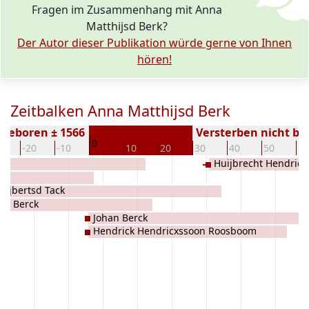
Fragen im Zusammenhang mit Anna
Matthijsd Berk?
Der Autor dieser Publikation würde gerne von Ihnen
hören!
Zeitbalken Anna Matthijsd Berk
Geboren ± 1566
Versterben nicht b
0
0
-20
-10
10
20
30
40
50
60
Huijbrecht Hendric
uijbertsd Tack
ijs Berck
Johan Berck
Hendrick Hendricxssoon Roosboom