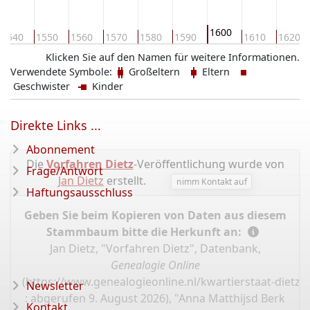
1600
1540
1550
1560
1570
1580
1590
1610
1620
Klicken Sie auf den Namen für weitere Informationen.
Verwendete Symbole:
Großeltern
Eltern
Geschwister
Kinder
Direkte Links ...
Abonnement
Die
Vorfahren Dietz
-Veröffentlichung wurde von
Frage/Antwort
Jan Dietz
erstellt.
nimm Kontakt auf
Haftungsausschluss
Geben Sie beim Kopieren von Daten aus diesem
Stammbaum bitte die Herkunft an:
Jan Dietz, "Vorfahren Dietz", Datenbank,
Genealogie Online
(
https://www.genealogieonline.nl/kwartierstaat-dietz/
Newsletter
: abgerufen 9. August 2026), "Anna Matthijsd Berk
Kontakt