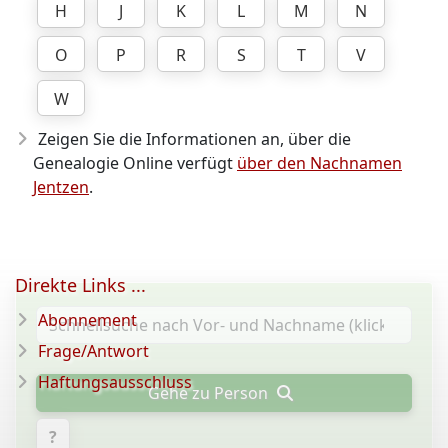
H
J
K
L
M
N
O
P
R
S
T
V
W
Zeigen Sie die Informationen an, über die
Genealogie Online verfügt
über den Nachnamen
Jentzen
.
Direkte Links ...
Abonnement
Frage/Antwort
Haftungsausschluss
Gehe zu Person
?