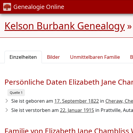
Genealogie Online
Kelson Burbank Genealogy
Einzelheiten
Bilder
Unmittelbaren Familie
B
Persönliche Daten Elizabeth Jane Ch
Quelle 1
Sie ist geboren am
17. September 1822
in
Cheraw, Ches
Sie ist verstorben am
22. Januar 1915
in Prattville, Aut
Familie von Elizabeth Jane Chambliss