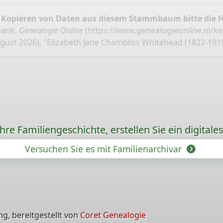
 Kopieren von Daten aus diesem Stammbaum bitte die 
bank,
Genealogie Online
(
https://www.genealogieonline.nl/k
gust 2026), "Elizabeth Jane Chambliss Whitehead (1822-1915
re Familiengeschichte, erstellen Sie ein digitale
Versuchen Sie es mit Familienarchivar
g, bereitgestellt von
Coret Genealogie