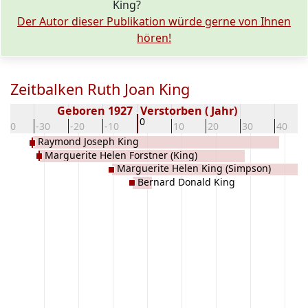
King?
Der Autor dieser Publikation würde gerne von Ihnen
hören!
Zeitbalken Ruth Joan King
Geboren 1927
Verstorben ( Jahr)
0
-40
-30
-20
-10
10
20
30
40
Raymond Joseph King
Marguerite Helen Forstner (King)
Marguerite Helen King (Simpson)
Bernard Donald King
(Knipple)