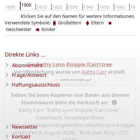
1900
1890
1910
1920
1930
1940
1950
1960
197
Klicken Sie auf den Namen für weitere Informationen.
Verwendete Symbole:
Großeltern
Eltern
Geschwister
Kinder
Direkte Links ...
Die
Kathy Lynn Knipple (Carr) tree
-
Abonnement
Veröffentlichung wurde von
Kathy Carr
erstellt.
Frage/Antwort
nimm Kontakt auf
Haftungsausschluss
Geben Sie beim Kopieren von Daten aus diesem
Stammbaum bitte die Herkunft an:
Kathy Carr, "Kathy Lynn Knipple (Carr) tree",
Datenbank,
Genealogie Online
(
https://www.genealogieonline.nl/kathy-lynn-knipple-c
Newsletter
: abgerufen 9. August 2026), "Ruth Joan King (1927-
Kontakt