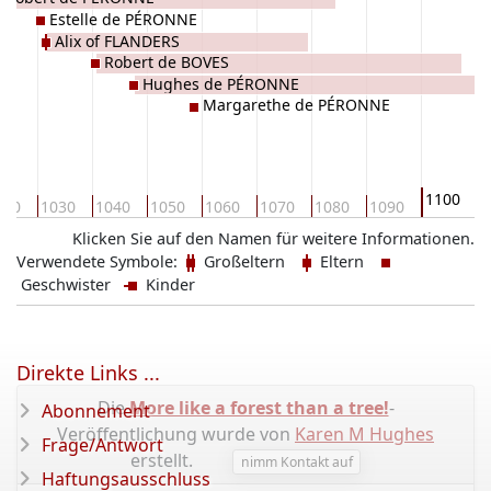
Estelle de PÉRONNE
Alix of FLANDERS
Robert de BOVES
Hughes de PÉRONNE
Margarethe de PÉRONNE
1100
020
1030
1040
1050
1060
1070
1080
1090
1
Klicken Sie auf den Namen für weitere Informationen.
Verwendete Symbole:
Großeltern
Eltern
Geschwister
Kinder
Direkte Links ...
Die
More like a forest than a tree!
-
Abonnement
Veröffentlichung wurde von
Karen M Hughes
Frage/Antwort
erstellt.
nimm Kontakt auf
Haftungsausschluss