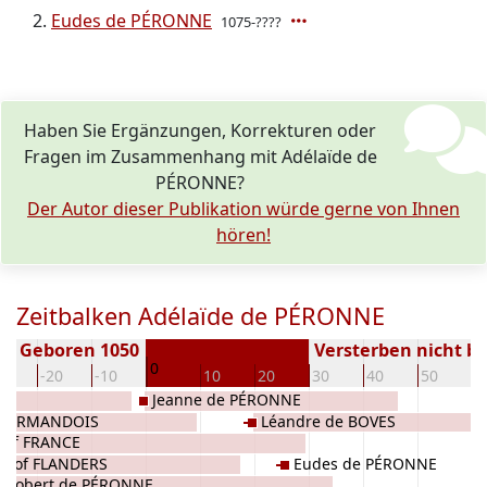
Eudes de PÉRONNE
1075-????
Haben Sie Ergänzungen, Korrekturen oder
Fragen im Zusammenhang mit Adélaïde de
PÉRONNE?
Der Autor dieser Publikation würde gerne von Ihnen
hören!
Zeitbalken Adélaïde de PÉRONNE
Geboren 1050
Versterben nicht b
0
30
-20
-10
10
20
30
40
50
6
E
Jeanne de PÉRONNE
e VERMANDOIS
Léandre de BOVES
 of FRANCE
in of FLANDERS
Eudes de PÉRONNE
Robert de PÉRONNE