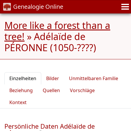
Genealogie Online
More like a forest than a
tree!
»
Adélaïde de
PÉRONNE (1050-????)
Einzelheiten
Bilder
Unmittelbaren Familie
Beziehung
Quellen
Vorschläge
Kontext
Persönliche Daten Adélaïde de