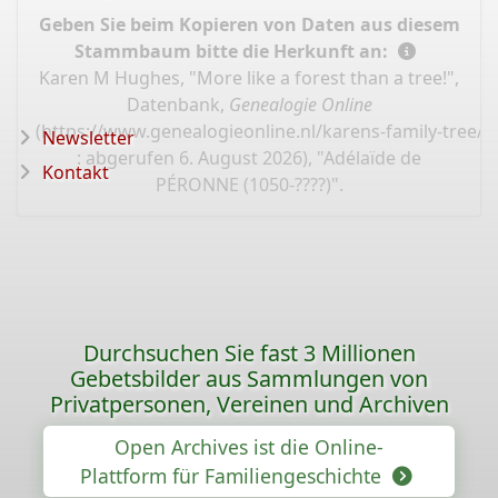
Geben Sie beim Kopieren von Daten aus diesem
Stammbaum bitte die Herkunft an:
Karen M Hughes, "More like a forest than a tree!",
Datenbank,
Genealogie Online
(
https://www.genealogieonline.nl/karens-family-tree/
Newsletter
: abgerufen 6. August 2026), "Adélaïde de
Kontakt
PÉRONNE (1050-????)".
Durchsuchen Sie fast 3 Millionen
Gebetsbilder aus Sammlungen von
Privatpersonen, Vereinen und Archiven
Open Archives ist die Online-
Plattform für Familiengeschichte