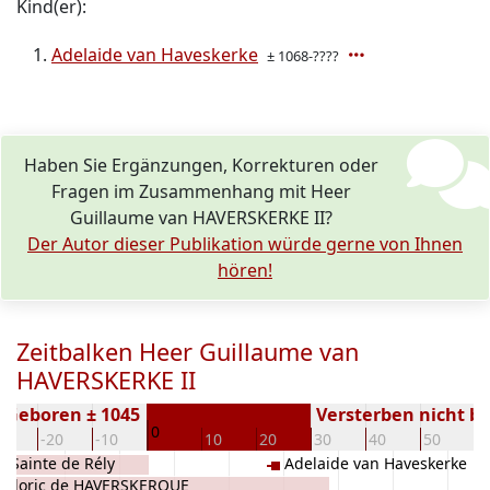
Kind(er):
Adelaide van Haveskerke
± 1068-????
Haben Sie Ergänzungen, Korrekturen oder
Fragen im Zusammenhang mit Heer
Guillaume van HAVERSKERKE II?
Der Autor dieser Publikation würde gerne von Ihnen
hören!
Zeitbalken Heer Guillaume van
HAVERSKERKE II
Geboren ± 1045
Versterben nicht b
0
30
-20
-10
10
20
30
40
50
6
Sainte de Rély
Adelaide van Haveskerke
odoric de HAVERSKERQUE