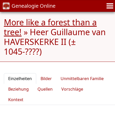
Genealogie Online
More like a forest than a
tree!
»
Heer Guillaume van
HAVERSKERKE II (±
1045-????)
Einzelheiten
Bilder
Unmittelbaren Familie
Beziehung
Quellen
Vorschläge
Kontext