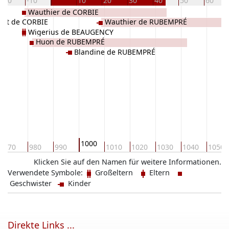
-20
-10
10
20
30
40
50
60
Wauthier de CORBIE
ert de CORBIE
Wauthier de RUBEMPRÉ
Wigerius de BEAUGENCY
Huon de RUBEMPRÉ
Blandine de RUBEMPRÉ
1000
970
980
990
1010
1020
1030
1040
1050
Klicken Sie auf den Namen für weitere Informationen.
Verwendete Symbole:
Großeltern
Eltern
Geschwister
Kinder
Direkte Links ...