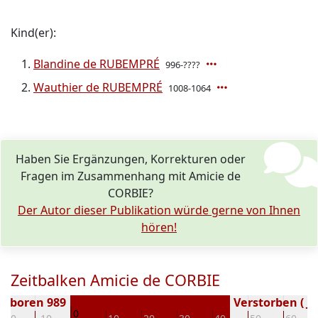
Kind(er):
Blandine de RUBEMPRÉ
996-????
Wauthier de RUBEMPRÉ
1008-1064
Haben Sie Ergänzungen, Korrekturen oder
Fragen im Zusammenhang mit Amicie de
CORBIE?
Der Autor dieser Publikation würde gerne von Ihnen
hören!
Zeitbalken Amicie de CORBIE
Geboren 989
Verstorben ( Ja
0