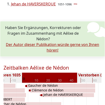
Jehan de HAVERSKERQUE
1051-1096
Haben Sie Ergänzungen, Korrekturen oder
Fragen im Zusammenhang mit Aélixe de
Nédon?
Der Autor dieser Publikation würde gerne von Ihnen
hören!
Zeitbalken Aélixe de Nédon
boren 1035
Verstorben ( J
0
-20
-10
10
20
30
40
50
60
Gaucher de Nédon
Clémence de Nédon
Jehan de HAVERSKERQUE
LEMBERT
aucher de Nédon