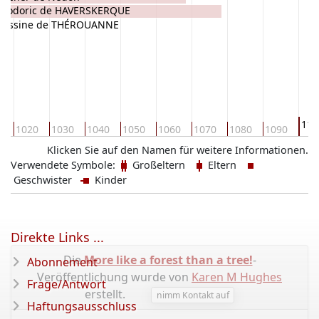
héodoric de HAVERSKERQUE
Jossine de THÉROUANNE
110
0
1020
1030
1040
1050
1060
1070
1080
1090
Klicken Sie auf den Namen für weitere Informationen.
Verwendete Symbole:
Großeltern
Eltern
Geschwister
Kinder
Direkte Links ...
Die
More like a forest than a tree!
-
Abonnement
Veröffentlichung wurde von
Karen M Hughes
Frage/Antwort
erstellt.
nimm Kontakt auf
Haftungsausschluss