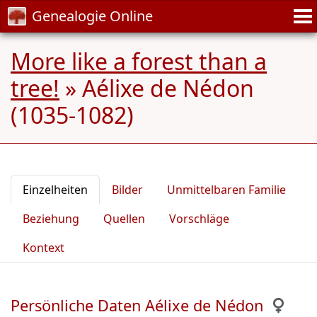
Genealogie Online
More like a forest than a
tree!
»
Aélixe de Nédon
(1035-1082)
Einzelheiten
Bilder
Unmittelbaren Familie
Beziehung
Quellen
Vorschläge
Kontext
Persönliche Daten Aélixe de Nédon