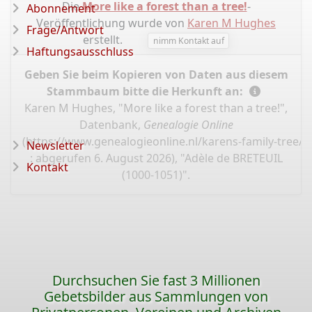
Die
More like a forest than a tree!
-
Abonnement
Veröffentlichung wurde von
Karen M Hughes
Frage/Antwort
erstellt.
nimm Kontakt auf
Haftungsausschluss
Geben Sie beim Kopieren von Daten aus diesem
Stammbaum bitte die Herkunft an:
Karen M Hughes, "More like a forest than a tree!",
Datenbank,
Genealogie Online
(
https://www.genealogieonline.nl/karens-family-tree/
Newsletter
: abgerufen 6. August 2026), "Adèle de BRETEUIL
Kontakt
(1000-1051)".
Durchsuchen Sie fast 3 Millionen
Gebetsbilder aus Sammlungen von