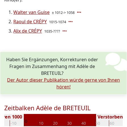
Walter van Guise
± 1012-> 1058
Raoul de CRÉPY
1015-1074
Alix de CRÉPY
1035-????
Haben Sie Ergänzungen, Korrekturen oder
Fragen im Zusammenhang mit Adèle de
BRETEUIL?
Der Autor dieser Publikation würde gerne von Ihnen
hören!
Zeitbalken Adèle de BRETEUIL
oren 1000
Verstorben ( 
0
20
-10
10
20
30
40
50
60
7