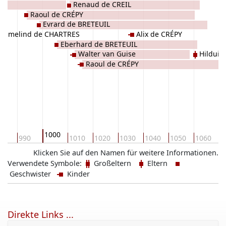
Renaud de CREIL
Raoul de CRÉPY
Evrard de BRETEUIL
Emmelind de CHARTRES
Alix de CRÉPY
Eberhard de BRETEUIL
Walter van Guise
Hilduin
Raoul de CRÉPY
1000
80
990
1010
1020
1030
1040
1050
1060
1
Klicken Sie auf den Namen für weitere Informationen.
Verwendete Symbole:
Großeltern
Eltern
Geschwister
Kinder
Direkte Links ...