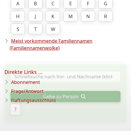
A
B
C
E
F
G
H
J
K
M
N
R
S
T
W
Meist vorkommende Familiennamen
(Familiennamenwolke)
Direkte Links ...
Abonnement
Frage/Antwort
Gehe zu Person
Haftungsausschluss
?