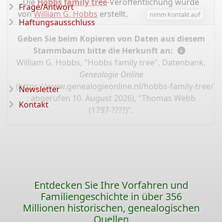
Die
Hobbs family tree
-Veröffentlichung wurde
Frage/Antwort
von
William G. Hobbs
erstellt.
nimm Kontakt auf
Haftungsausschluss
Geben Sie beim Kopieren von Daten aus diesem
Stammbaum bitte die Herkunft an:
William G. Hobbs, "Hobbs family tree", Datenbank,
Genealogie Online
(
https://www.genealogieonline.nl/hobbs-family-tree/P
Newsletter
: abgerufen 10. August 2026), "Thomas Webb
Kontakt
(1797-????)".
Entdecken Sie Ihre Vorfahren und
Familiengeschichte in über 356
Millionen historischen, genealogischen
Quellen