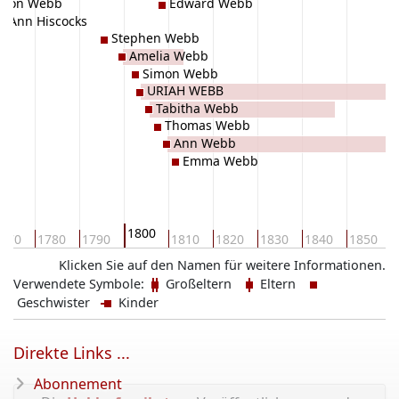
imon Webb
Edward Webb
Ann Hiscocks
Stephen Webb
Amelia Webb
Simon Webb
URIAH WEBB
Tabitha Webb
Thomas Webb
Ann Webb
Emma Webb
1800
770
1780
1790
1810
1820
1830
1840
1850
Klicken Sie auf den Namen für weitere Informationen.
Verwendete Symbole:
Großeltern
Eltern
Geschwister
Kinder
Direkte Links ...
Abonnement