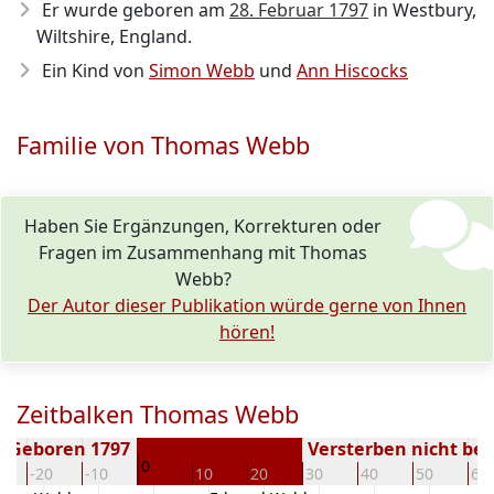
Er wurde geboren am
28. Februar 1797
in Westbury,
Wiltshire, England.
Ein Kind von
Simon Webb
und
Ann Hiscocks
Familie von Thomas Webb
Haben Sie Ergänzungen, Korrekturen oder
Fragen im Zusammenhang mit Thomas
Webb?
Der Autor dieser Publikation würde gerne von Ihnen
hören!
Zeitbalken Thomas Webb
Geboren 1797
Versterben nicht be
0
-20
-10
10
20
30
40
50
60