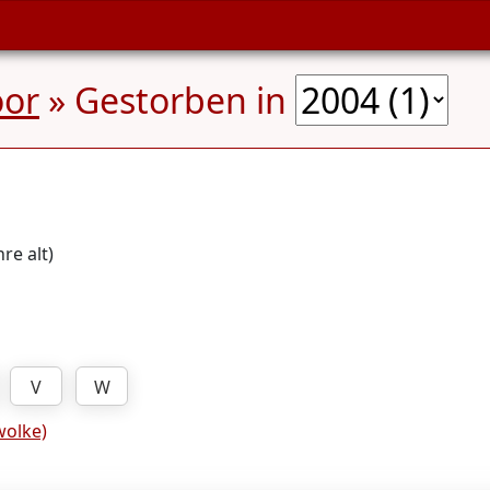
or
» Gestorben in
re alt)
V
W
olke)