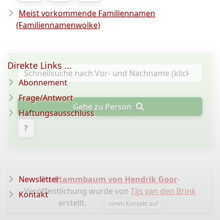
Meist vorkommende Familiennamen
(Familiennamenwolke)
Direkte Links ...
Abonnement
Frage/Antwort
Gehe zu Person
Haftungsausschluss
?
Newsletter
Die
Stammbaum von Hendrik Goor
-
Veröffentlichung wurde von
Tijs van den Brink
Kontakt
erstellt.
nimm Kontakt auf