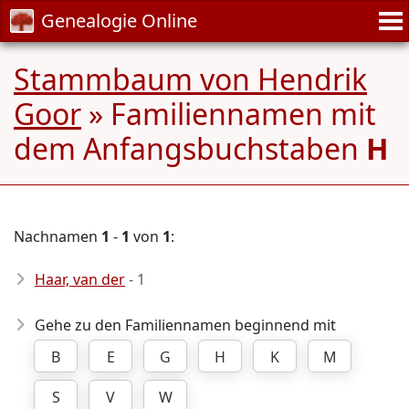
Genealogie Online
Stammbaum von Hendrik
Goor
» Familiennamen mit
dem Anfangsbuchstaben
H
Nachnamen
1
-
1
von
1
:
Haar, van der
- 1
Gehe zu den Familiennamen beginnend mit
B
E
G
H
K
M
S
V
W