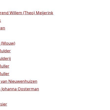
rend Willem (Theo) Meijerink
k
ten
z (Mouw)
Mulder
lderij
uller
Muller
s van Nieuwenhuizen
na Johanna Oosterman
sier