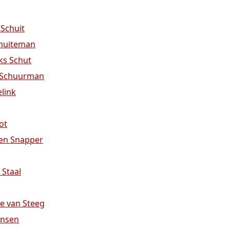
 Schuit
chuiteman
ks Schut
e Schuurman
elink
ot
sen Snapper
 Staal
je van Steeg
ensen