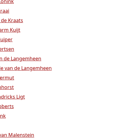
 Konink
Kraai
 de Kraats
arm Kuijt
Kuiper
ertsen
van de Langemheen
sje van de Langemheen
termut
nhorst
dricks Ligt
bberts
ink
van Malenstein