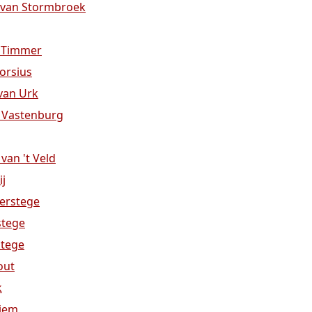
t van Stormbroek
k Timmer
orsius
 van Urk
s Vastenburg
van 't Veld
ij
Verstege
stege
stege
out
k
liem