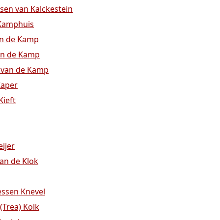
ssen van Kalckestein
 Kamphuis
an de Kamp
van de Kamp
k van de Kamp
Kaper
Kieft
eijer
van de Klok
essen Knevel
(Trea) Kolk