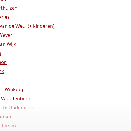
rthuizen
Vries
 van de Weul (+ kinderen)
 Wever
van Wijk
n
nen
nk
van Winkoop
ns Woudenberg
rs te Oudendorp
tersen
utersen