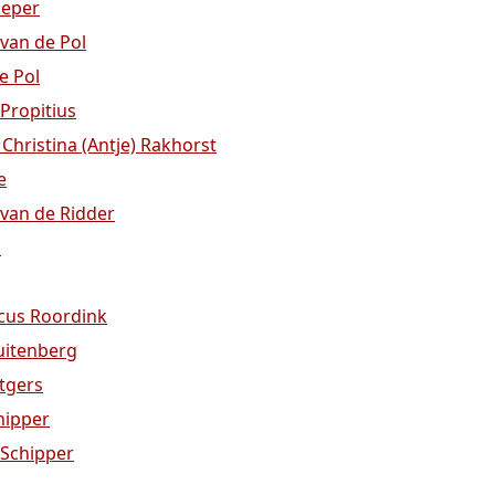
ieper
 van de Pol
e Pol
 Propitius
Christina (Antje) Rakhorst
e
 van de Ridder
n
icus Roordink
Ruitenberg
tgers
hipper
 Schipper