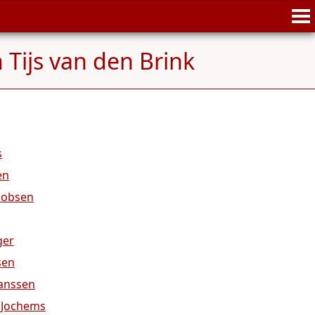
 Tijs van den Brink
s
en
cobsen
ger
sen
Janssen
e Jochems