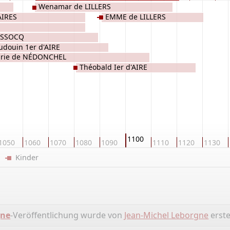
Wenamar de LILLERS
 AIRES
EMME de LILLERS
WISSOCQ
udouin 1er d'AIRE
rie de NÉDONCHEL
Théobald Ier d'AIRE
1100
1050
1060
1070
1080
1090
1110
1120
1130
er
Kinder
gne
-Veröffentlichung wurde von
Jean-Michel Leborgne
erstel