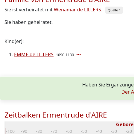
Sie ist verheiratet mit
Wenamar de LILLERS
.
Quelle 1
Sie haben geheiratet.
Kind(er):
EMME de LILLERS
1090-1130
Haben Sie Ergänzunge
Der A
Zeitbalken Ermentrude d'AIRE
Gebore
-100
-90
-80
-70
-60
-50
-40
-30
-20