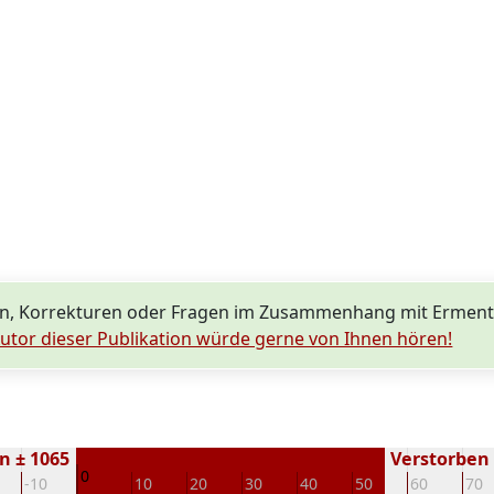
n, Korrekturen oder Fragen im Zusammenhang mit Erment
utor dieser Publikation würde gerne von Ihnen hören!
n ± 1065
Verstorben (
0
-10
10
20
30
40
50
60
70