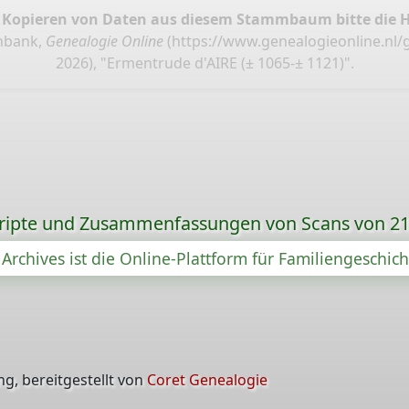
 Kopieren von Daten aus diesem Stammbaum bitte die 
enbank,
Genealogie Online
(
https://www.genealogieonline.nl/
2026), "Ermentrude d'AIRE (± 1065-± 1121)".
ripte und Zusammenfassungen von Scans von 21
Archives ist die Online-Plattform für Familiengeschic
g, bereitgestellt von
Coret Genealogie