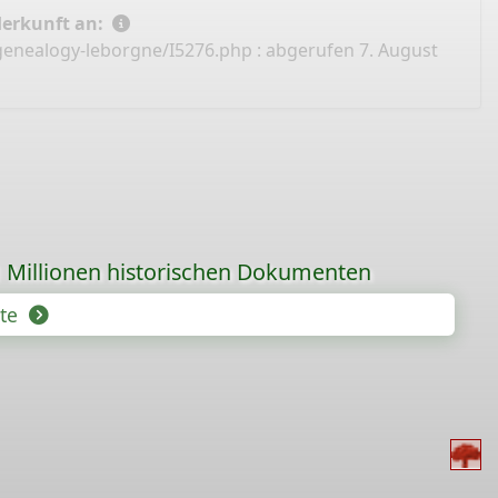
Herkunft an:
genealogy-leborgne/I5276.php
: abgerufen 7. August
 Millionen historischen Dokumenten
hte