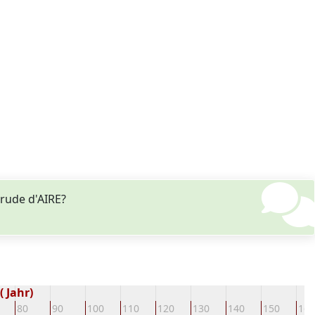
rude d'AIRE?
 Jahr)
80
90
100
110
120
130
140
150
160