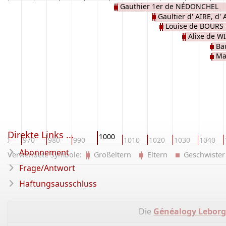
Gauthier 1er de NÉDONCHEL
Gaultier d' AIRE, d'
Louise de BOURS
Alixe de 
Ba
Ma
Direkte Links ...
1000
960
970
980
990
1010
1020
1030
1040
Abonnement
Verwendete Symbole:
Großeltern
Eltern
Geschwist
Frage/Antwort
Haftungsausschluss
Die
Généalogy Lebor