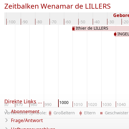
Zeitbalken Wenamar de LILLERS
Gebore
0
-100
-90
-80
-70
-60
-50
-40
-30
-20
Ithier de LILLERS
INGEL
Direkte Links ...
1000
960
970
980
990
1010
1020
1030
1040
Abonnement
Verwendete Symbole:
Großeltern
Eltern
Geschwist
Frage/Antwort