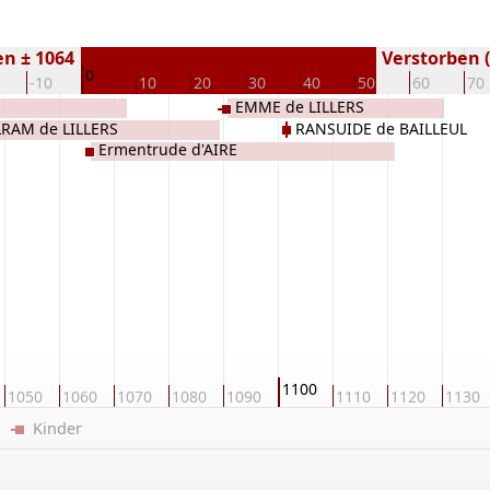
n ± 1064
Verstorben (
0
-10
10
20
30
40
50
60
70
EMME de LILLERS
RAM de LILLERS
RANSUIDE de BAILLEUL
Ermentrude d'AIRE
1100
1050
1060
1070
1080
1090
1110
1120
1130
er
Kinder