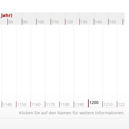
 Jahr)
80
90
100
110
120
130
140
150
16
1200
1140
1150
1160
1170
1180
1190
1210
1220
Klicken Sie auf den Namen für weitere Informationen.