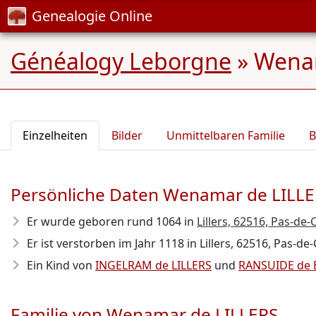
Genealogie Online
Généalogy Leborgne
»
Wenam
Einzelheiten
Bilder
Unmittelbaren Familie
B
Persönliche Daten Wenamar de LILL
Er wurde geboren rund 1064
in
Lillers, 62516, Pas-de-
Er ist verstorben im Jahr 1118
in Lillers, 62516, Pas-de
Ein Kind von
INGELRAM de LILLERS
und
RANSUIDE de 
Familie von Wenamar de LILLERS