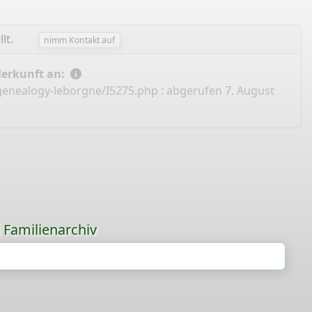
lt.
nimm Kontakt auf
Herkunft an:
genealogy-leborgne/I5275.php
: abgerufen 7. August
s Familienarchiv