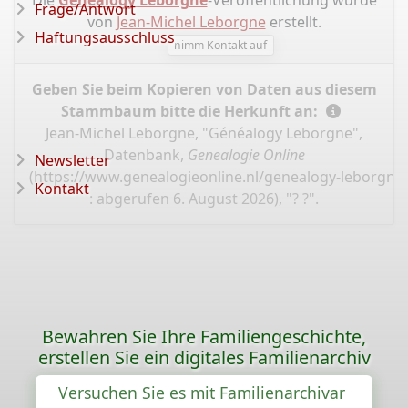
Die
Généalogy Leborgne
-Veröffentlichung wurde
Frage/Antwort
von
Jean-Michel Leborgne
erstellt.
Haftungsausschluss
nimm Kontakt auf
Geben Sie beim Kopieren von Daten aus diesem
Stammbaum bitte die Herkunft an:
Jean-Michel Leborgne, "Généalogy Leborgne",
Datenbank,
Genealogie Online
Newsletter
(
https://www.genealogieonline.nl/genealogy-leborgne
Kontakt
: abgerufen 6. August 2026), "? ?".
Bewahren Sie Ihre Familiengeschichte,
erstellen Sie ein digitales Familienarchiv
Versuchen Sie es mit Familienarchivar