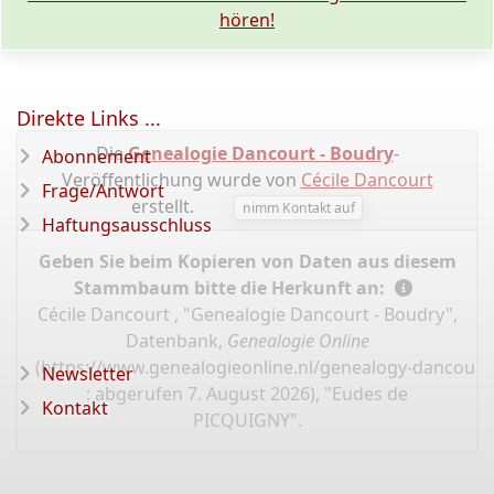
hören!
Direkte Links ...
Die
Genealogie Dancourt - Boudry
-
Abonnement
Veröffentlichung wurde von
Cécile Dancourt
Frage/Antwort
erstellt.
nimm Kontakt auf
Haftungsausschluss
Geben Sie beim Kopieren von Daten aus diesem
Stammbaum bitte die Herkunft an:
Cécile Dancourt , "Genealogie Dancourt - Boudry",
Datenbank,
Genealogie Online
(
https://www.genealogieonline.nl/genealogy-dancourt
Newsletter
: abgerufen 7. August 2026), "Eudes de
Kontakt
PICQUIGNY".