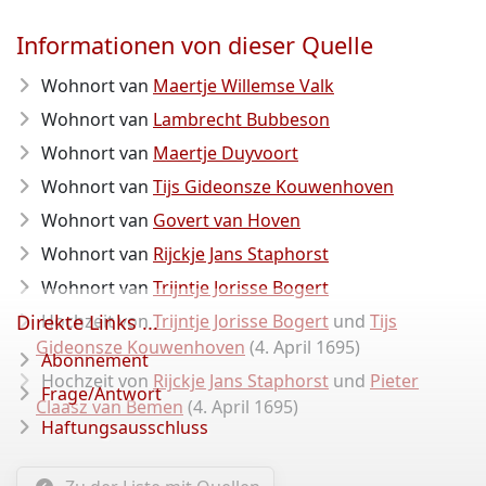
Informationen von dieser Quelle
Wohnort van
Maertje Willemse Valk
Wohnort van
Lambrecht Bubbeson
Wohnort van
Maertje Duyvoort
Wohnort van
Tijs Gideonsze Kouwenhoven
Wohnort van
Govert van Hoven
Wohnort van
Rijckje Jans Staphorst
Wohnort van
Trijntje Jorisse Bogert
Direkte Links ...
Hochzeit von
Trijntje Jorisse Bogert
und
Tijs
Gideonsze Kouwenhoven
(4. April 1695)
Abonnement
Hochzeit von
Rijckje Jans Staphorst
und
Pieter
Frage/Antwort
Claasz van Bemen
(4. April 1695)
Haftungsausschluss