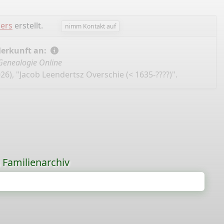
ers
erstellt.
nimm Kontakt auf
Herkunft an:
Genealogie Online
26), "Jacob Leendertsz Overschie (< 1635-????)".
s Familienarchiv