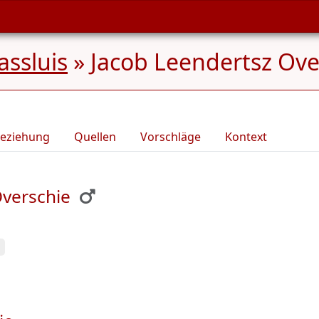
ssluis
»
Jacob Leendertsz Over
eziehung
Quellen
Vorschläge
Kontext
Overschie