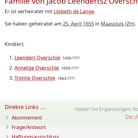
Familie von Jacob Leendertsz Oversch
Er ist verheiratet mit
Lijsbeth de Lange
.
Sie haben geheiratet am
25. April 1655
in
Maassluis (ZH)
.
Kind(er):
Leendert Overschie
1656-????
Annetge Overschie
1659-????
Trijntje Overschie
1663-????
Direkte Links ...
Haben Sie Ergänzungen, K
Der A
Abonnement
Frage/Antwort
Haftungsausschluss