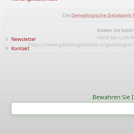
Die
Genealogische Databank 
Geben Sie beim
Harm Jan Luth-M
Newsletter
(
https://www.genealogieonline.nl/genealogisc
Kontakt
Bewahren Sie Ih