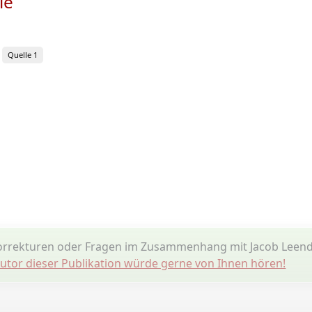
ie
Quelle 1
orrekturen oder Fragen im Zusammenhang mit Jacob Leend
utor dieser Publikation würde gerne von Ihnen hören!