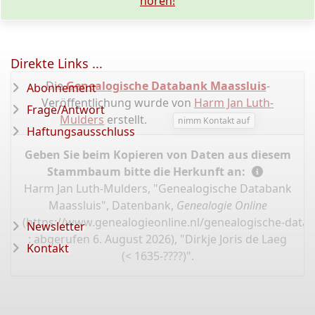
hören!
Direkte Links ...
Die
Genealogische Databank Maassluis
-
Abonnement
Veröffentlichung wurde von
Harm Jan Luth-
Frage/Antwort
Mulders
erstellt.
nimm Kontakt auf
Haftungsausschluss
Geben Sie beim Kopieren von Daten aus diesem
Stammbaum bitte die Herkunft an:
Harm Jan Luth-Mulders, "Genealogische Databank
Maassluis", Datenbank,
Genealogie Online
(
https://www.genealogieonline.nl/genealogische-data
Newsletter
: abgerufen 6. August 2026), "Dirkje Joris de Laeg
Kontakt
(< 1635-????)".