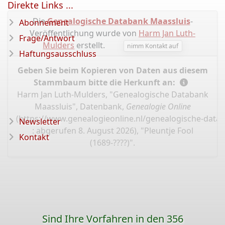
Direkte Links ...
Die
Genealogische Databank Maassluis
-
Abonnement
Veröffentlichung wurde von
Harm Jan Luth-
Frage/Antwort
Mulders
erstellt.
nimm Kontakt auf
Haftungsausschluss
Geben Sie beim Kopieren von Daten aus diesem
Stammbaum bitte die Herkunft an:
Harm Jan Luth-Mulders, "Genealogische Databank
Maassluis", Datenbank,
Genealogie Online
(
https://www.genealogieonline.nl/genealogische-data
Newsletter
: abgerufen 8. August 2026), "Pleuntje Fool
Kontakt
(1689-????)".
Sind Ihre Vorfahren in den 356