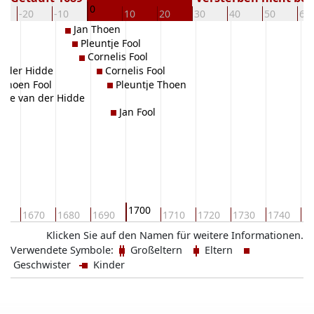
0
-20
-10
10
20
30
40
50
60
Jan Thoen
Pleuntje Fool
Cornelis Fool
an der Hidde
Cornelis Fool
/Thoen Fool
Pleuntje Thoen
tje van der Hidde
Jan Fool
1700
60
1670
1680
1690
1710
1720
1730
1740
17
Klicken Sie auf den Namen für weitere Informationen.
Verwendete Symbole:
Großeltern
Eltern
Geschwister
Kinder